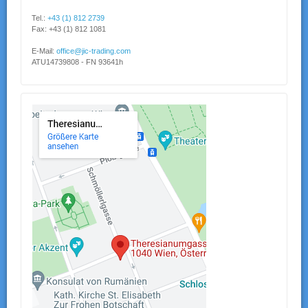
Tel.:
+43 (1) 812 2739
Fax: +43 (1) 812 1081
E-Mail:
office@jic-trading.com
ATU14739808 - FN 93641h