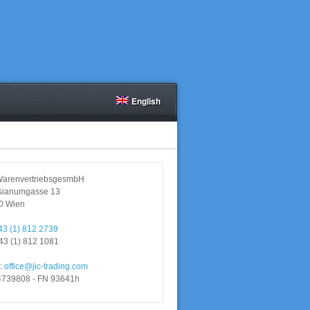
English
WarenvertriebsgesmbH
sianumgasse 13
0 Wien
43 (1) 812 2739
43 (1) 812 1081
l:
office@jic-trading.com
739808 - FN 93641h