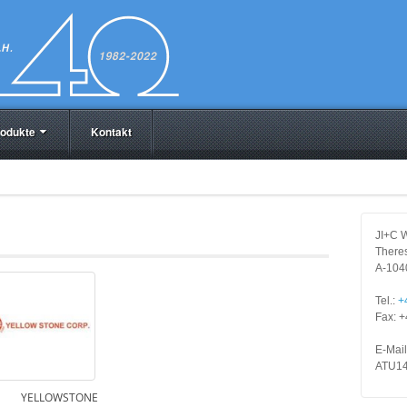
odukte
Kontakt
JI+C 
There
A-104
Tel.:
+
Fax: +
E-Mai
ATU14
YELLOWSTONE